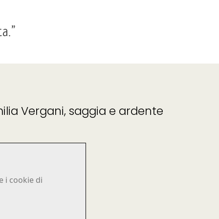
ta.”
ilia Vergani, saggia e ardente
 i cookie di