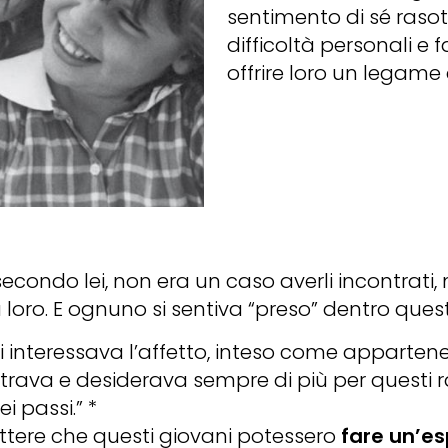
sentimento di sé rasote
difficoltà personali e f
offrire loro un legam
secondo lei, non era un caso averli incontrati
 a loro. E ognuno si sentiva “preso” dentro que
ei interessava l’affetto, inteso come appartenen
rava e desiderava sempre di più per questi rag
i passi.” *
ettere che questi giovani potessero
fare un’es