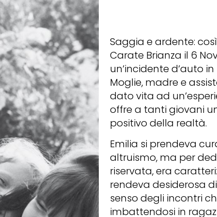
Saggia e ardente: così
Carate Brianza il 6 N
un’incidente d’auto in
Moglie, madre e assist
dato vita ad un’esperi
offre a tanti giovani u
positivo della realtà.
Emilia si prendeva cura
altruismo, ma per dedi
riservata, era caratte
rendeva desiderosa di c
senso degli incontri c
imbattendosi in ragazz