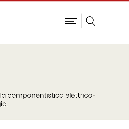
lla componentistica elettrico-
ia.