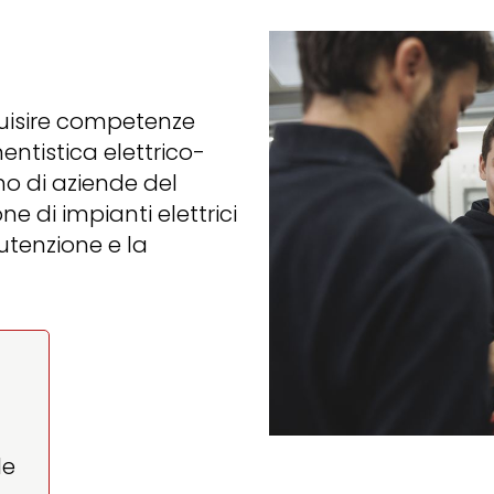
uisire competenze
entistica elettrico-
rno di aziende del
e di impianti elettrici
nutenzione e la
le