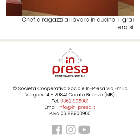
ra
Chef e ragazzi al lavoro in cucina
Il grand
era sit
© Società Cooperativa Sociale In-Presa
Via Emilia
Vergani. 14 - 20841 Carate Brianza (MB)
Tel.
0362 905981
Email:
info@in-presa.it
P.Iva 06188900960