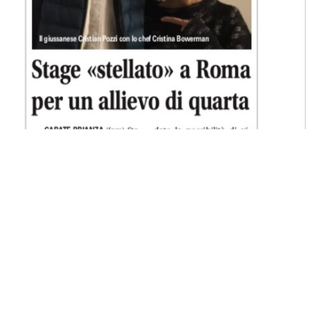
11 marzo 2019
AI RAGAZZI DI IN-PRESA 11 MEDAGLIE NEI
CONCORSI DI RISTOREXPO
Con due medaglie d’oro, sette argenti e due
bronzi ai concorsi “Arte in cucina” e “Lardo ai
giovani”, gli studenti del corso di “Operatore della