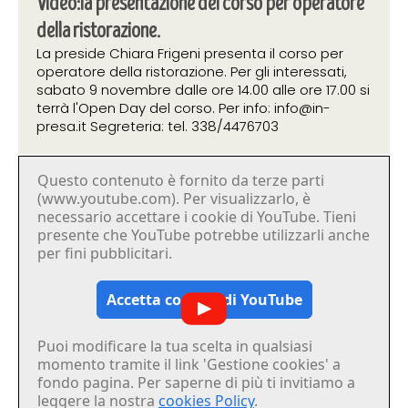
Video:la presentazione del corso per operatore
della ristorazione.
La preside Chiara Frigeni presenta il corso per
operatore della ristorazione. Per gli interessati,
sabato 9 novembre dalle ore 14.00 alle ore 17.00 si
terrà l'Open Day del corso. Per info: info@in-
presa.it Segreteria: tel. 338/4476703
Questo contenuto è fornito da terze parti
25 ottobre 2019
(www.youtube.com). Per visualizzarlo, è
necessario accettare i cookie di YouTube. Tieni
presente che YouTube potrebbe utilizzarli anche
per fini pubblicitari.
Accetta cookies di YouTube
Puoi modificare la tua scelta in qualsiasi
momento tramite il link 'Gestione cookies' a
fondo pagina. Per saperne di più ti invitiamo a
leggere la nostra
cookies Policy
.