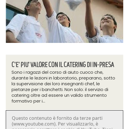
C'E' PIU' VALORE CON IL CATERING DI IN-PRESA
Sono i ragazzi del corso di aiuto cuoco che,
durante le lezioni in laboratorio, preparano, sotto
la supervisione dei loro insegnanti chef, le
pietanze per i banchetti. Non solo: il servizio di
catering oltre ad essere un valido strumento
formativo per i...
Questo contenuto è fornito da terze parti
11 ottobre 2019
(www.youtube.com). Per visualizzarlo, è