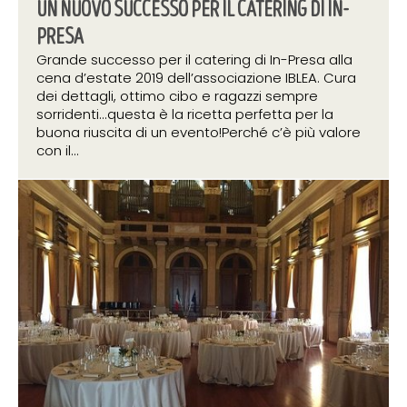
UN NUOVO SUCCESSO PER IL CATERING DI IN-
PRESA
Grande successo per il catering di In-Presa alla
cena d’estate 2019 dell’associazione IBLEA. Cura
dei dettagli, ottimo cibo e ragazzi sempre
sorridenti...questa è la ricetta perfetta per la
buona riuscita di un evento!Perché c’è più valore
con il...
24 giugno 2019