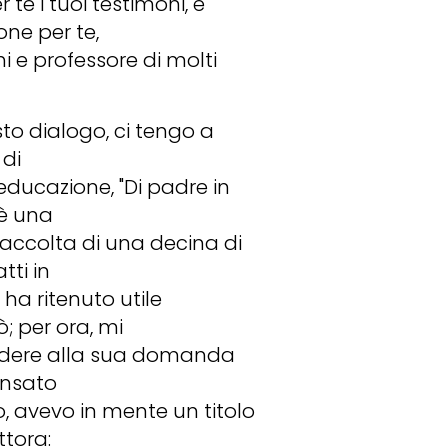
 te i tuoi testimoni, e
one per te,
i e professore di molti
to dialogo, ci tengo a
 di
'educazione, "Di padre in
 è una
 raccolta di una decina di
tti in
ha ritenuto utile
; per ora, mi
pondere alla sua domanda
ensato
ro, avevo in mente un titolo
ttora: