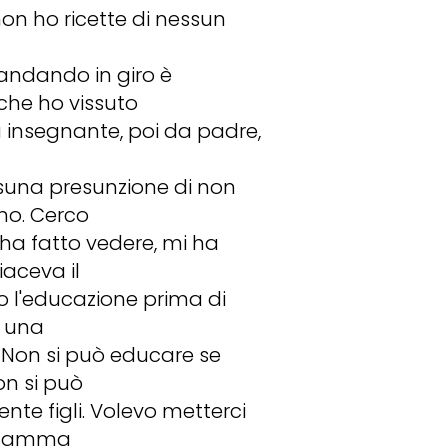
non ho ricette di nessun
 andando in giro è
che ho vissuto
da insegnante, poi da padre,
ssuna presunzione di non
no. Cerco
 ha fatto vedere, mi ha
iaceva il
no l'educazione prima di
i una
 Non si può educare se
on si può
nte figli. Volevo metterci
a mamma