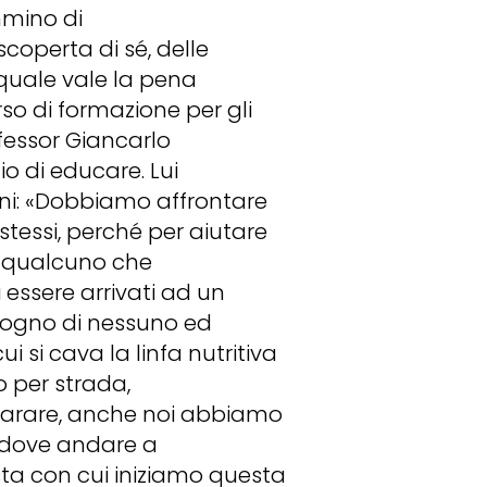
mmino di
coperta di sé, delle
quale vale la pena
rso di formazione per gli
fessor Giancarlo
o di educare. Lui
ni: «Dobbiamo affrontare
tessi, perché per aiutare
sia qualcuno che
essere arrivati ad un
sogno di nessuno ed
i si cava la linfa nutritiva
o per strada,
arare, anche noi abbiamo
 dove andare a
sta con cui iniziamo questa