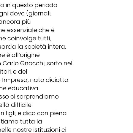
io in questo periodo
ni dove (giornali,
 è ancora più
one essenziale che è
he coinvolge tutti,
uarda la società intera.
 è all’origine
on Carlo Gnocchi, sorto nel
ori, e del
 In-presa, nato diciotto
ne educativa.
pesso ci sorprendiamo
la difficile
 figli, e dico con piena
ntiamo tutta la
le nostre istituzioni ci