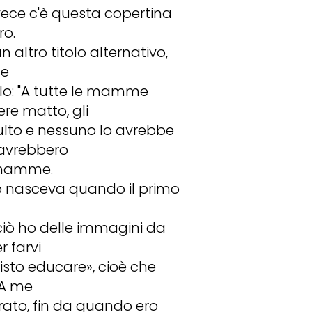
invece c'è questa copertina
ro.
altro titolo alternativo,
me
tolo: "A tutte le mamme
ere matto, gli
ulto e nessuno lo avrebbe
 avrebbero
e mamme.
cimo nasceva quando il primo
ciò ho delle immagini da
r farvi
isto educare», cioè che
 A me
rrato, fin da quando ero